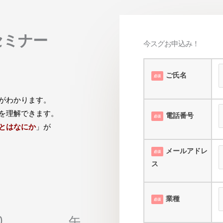
セミナー
今スグお申込み！
ご氏名
必須
がわかります。
を理解できます。
電話番号
必須
とはなにか
」が
メールアドレ
必須
ス
業種
必須
〜12:00 午