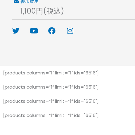
参加費用
1,100円(税込)
T
Y
F
I
w
o
a
n
i
u
c
s
t
t
e
t
t
u
b
a
e
b
o
g
r
e
o
r
[products columns=”1″ limit=”1″ ids="6516"]
k
a
m
[products columns=”1″ limit=”1″ ids="6516"]
[products columns=”1″ limit=”1″ ids="6516"]
[products columns=”1″ limit=”1″ ids="6516"]