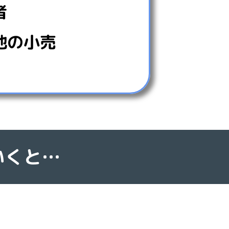
者
他の小売
いくと…