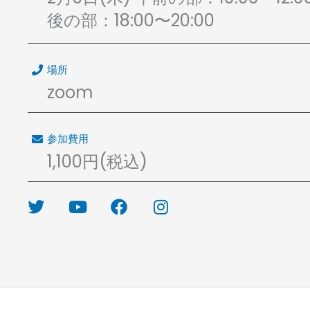
後の部：18:00〜20:00
場所
zoom
参加費用
1,100円(税込)
T
Y
F
I
w
o
a
n
i
u
c
s
t
t
e
t
t
u
b
a
e
b
o
g
r
e
o
r