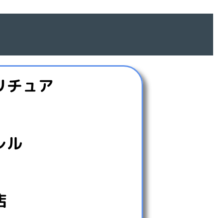
リチュア
レル
店