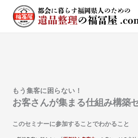
内
容
を
ス
キ
ッ
プ
もう集客に困らない！
お客さんが集まる仕組み構築
このセミナーに参加することでわかること