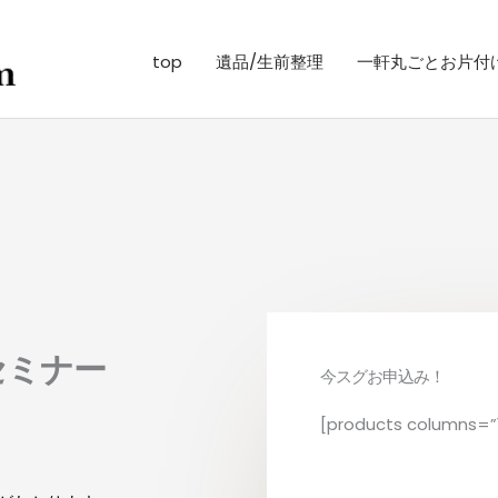
top
遺品/生前整理
一軒丸ごとお片付
セミナー
今スグお申込み！
[products columns=”1″