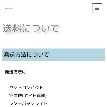
内
容
を
ス
送料について
キ
ッ
プ
発送方法について
発送方法は
・ヤマトコンパクト
・宅急便(ヤマト運輸)
・レターパックライト