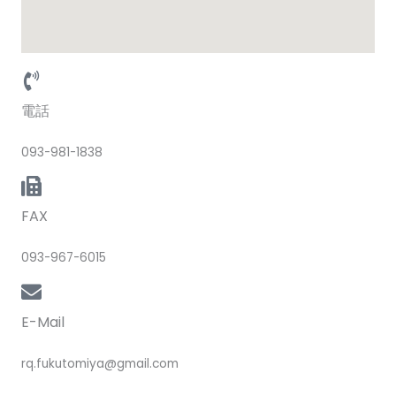
電話
093-981-1838
FAX
093-967-6015
E-Mail
rq.fukutomiya@gmail.com