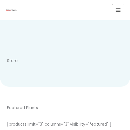
内
容
を
ス
キ
ッ
プ
Store
Featured Plants
[products limit="3" columns="3" visibility="featured" ]