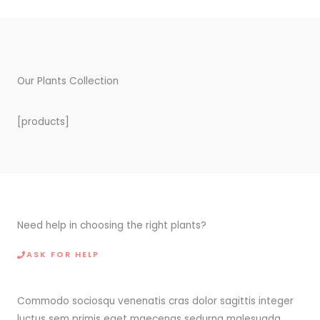
Our Plants Collection
[products]
Need help in choosing the right plants?
ASK FOR HELP
Commodo sociosqu venenatis cras dolor sagittis integer
luctus sem primis eget maecenas sedurna malesuada