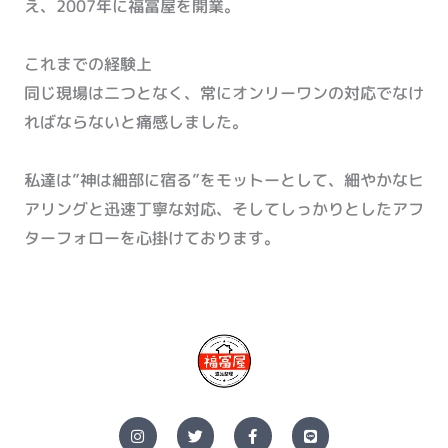
え、2007年に福冨屋を開業。
これまでの経験上
同じ現場は二つとなく、常にオンリーワンの対応でなけ
ればならないと痛感しました。
私達は”神は細部に宿る”をモットーとして、細やかなヒ
アリングと迅速丁寧な対応、そしてしっかりとしたアフ
ターフォローを心掛けております。
I
T
F
L
n
w
a
i
s
i
c
n