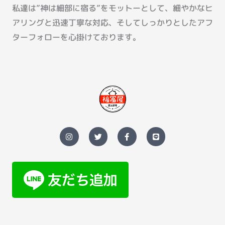
私達は”神は細部に宿る”をモットーとして、細やかなヒ
アリングと迅速丁寧な対応、そしてしっかりとしたアフ
ターフォローを心掛けております。
I
T
F
L
n
w
a
i
s
i
c
n
t
t
e
e
a
t
b
g
e
o
r
r
o
a
k
m
-
f