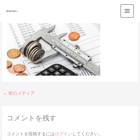
内
容
コメントする
/ By
寺田仁
/
2024年10月6日
を
ス
キ
ッ
プ
←
前のメディア
コメントを残す
コメントを投稿するには
ログイン
してください。